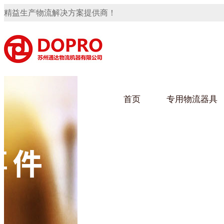
精益生产物流解决方案提供商！
首页
专用物流器具
隐藏式马桶水箱支架
91免费观看视频架
91
手推车
汽车行业
乌龟
化纤
变速箱托盘
保险杠料架
发动机料架
轮胎架
冲压件料架
仪表盘料架
转向机料架
网箱
卫浴行业
钢板
化工
消声器料架
KD包装箱