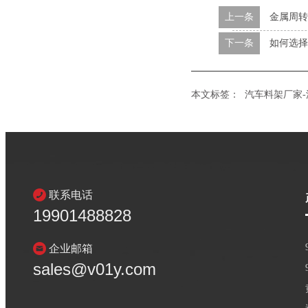
上一条
金属周转
下一条
如何选择
本文标签：
汽车料架厂家-
联系电话
19901488828
企业邮箱
sales@v01y.com