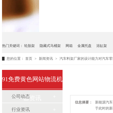
悬挂料架
气瓶料架
货架
热门关键词：
轮胎架
隐藏式马桶架
网箱
金属托盘
浴缸架
您的位置：
首页
>
新闻资讯
>
汽车料架厂家的设计能力对汽车零
91免费黄色网站物流机
公司动态
器资讯
信息摘要：
新能源汽车是
于此时的新
行业资讯