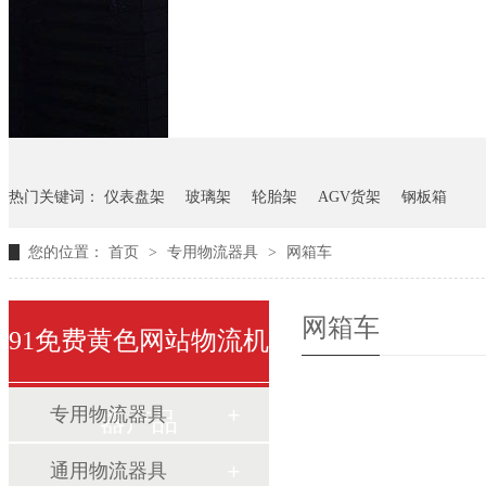
悬挂料架
塑料件存放料架
金属托盘
气瓶
热门关键词：
仪表盘架
玻璃架
轮胎架
AGV货架
钢板箱
您的位置：
首页
>
专用物流器具
>
网箱车
网箱车
91免费黄色网站物流机
专用物流器具
器产品
通用物流器具