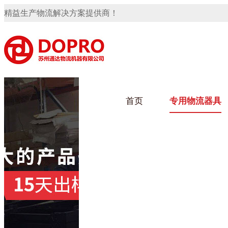
精益生产物流解决方案提供商！
首页
专用物流器具
隐藏式马桶水箱支架
91免费观看视频架
91
轮胎架
汽车行业
手推
化纤
变速箱托盘
保险杠料架
发动机料架
冲压件料架
仪表盘料架
转向机料架
金属零件盒
卫浴行业
网箱
化工
消声器料架
KD包装箱