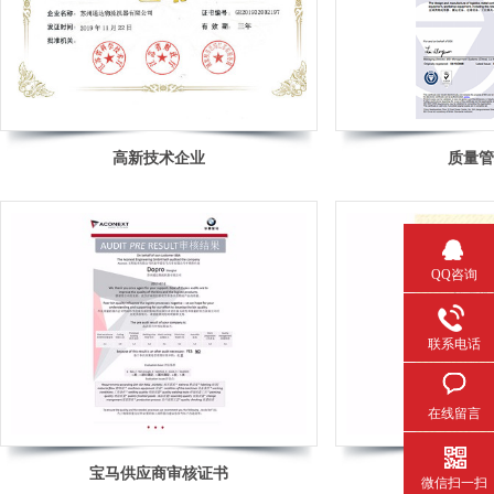
高新技术企业
质量管
QQ咨询
联系电话
在线留言
宝马供应商审核证书
GMC环球
微信扫一扫