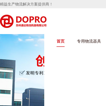
精益生产物流解决方案提供商！
首页
专用物流器具
隐藏式马桶水箱支架
91免费观看视频架
91
手推车
汽车行业
乌龟
化纤
变速箱托盘
保险杠料架
发动机料架
丝车/
轮胎架
冲压件料架
仪表盘料架
转向机料架
消声器料架
KD包装箱
网箱
卫浴行业
钢板
化工
悬挂料架