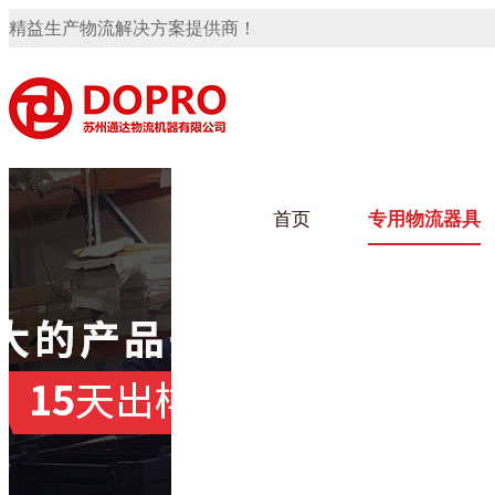
精益生产物流解决方案提供商！
首页
专用物流器具
隐藏式马桶水箱支架
91免费观看视频架
91
手推车
汽车行业
乌龟
化纤
变速箱托盘
保险杠料架
发动机料架
轮胎架
冲压件料架
仪表盘料架
转向机料架
网箱
卫浴行业
钢板
化工
消声器料架
KD包装箱