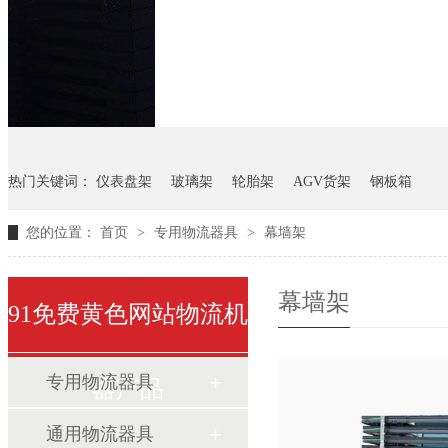
悬挂料架
气瓶料架
货架
热门关键词：
仪表盘架
玻璃架
轮胎架
AGV货架
钢板箱
您的位置：
首页
>
专用物流器具
>
幕墙架
幕墙架
91免费黄色网站物流机
专用物流器具
器产品
通用物流器具