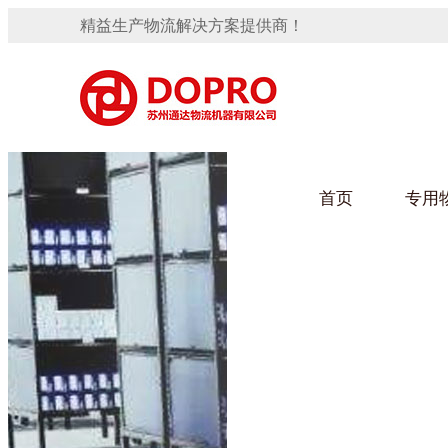
精益生产物流解决方案提供商！
首页
专用
隐藏式马桶水箱支架
91免费观看视频架
手推车
汽车行业
变速箱托盘
保险杠料架
发动机料架
轮胎架
冲压件料架
仪表盘料架
转向机料架
网箱
卫浴行业
消声器料架
KD包装箱