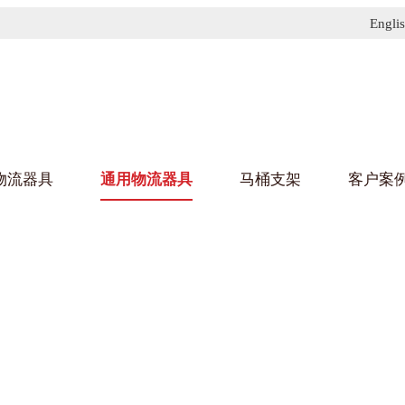
Engli
物流器具
通用物流器具
马桶支架
客户案
91免费污污网站架
黄
乌龟车/平台车
化纤纺织行业
金属零
建筑行
丝车/纺丝车
布车/布匹架
丝箱
钢板箱
化工行业
金属托
包装行