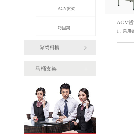
AGV货架
AGV
巧固架
1
猪饲料槽
马桶支架