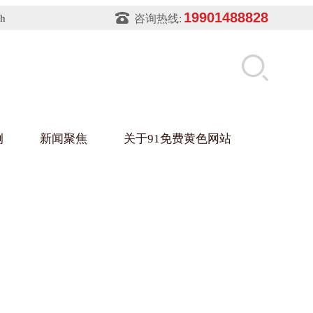
19901488828
sh
咨询热线:
例
新闻聚焦
关于91免费黄色网站
片软件91免费下载架
件盒
业
铝型材架
玻璃架
幕墙架
浴缸托盘
盘
业