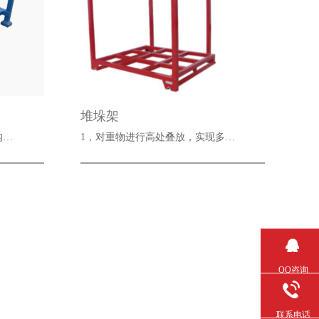
堆垛架
构…
1，对重物进行高处叠放，实现多…
QQ咨询
联系电话