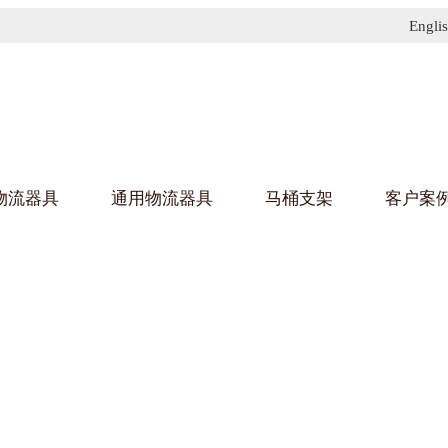
Engli
物流器具
通用物流器具
马桶支架
客户案
91免费污污网站架
黄
乌龟车/平台车
化纤纺织行业
金属零
建筑行
丝车/纺丝车
布车/布匹架
丝箱
钢板箱
化工行业
金属托
包装行