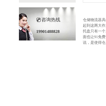
咨询热线
仓储物流器具的
起到这两大作用
19901488828
托盘只有一个底
面也让91免费
说，是使得