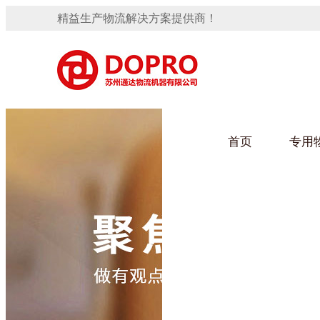
精益生产物流解决方案提供商！
首页
专用
隐藏式马桶水箱支架
91免费观看视频架
手推车
汽车行业
变速箱托盘
保险杠料架
发动机料架
轮胎架
冲压件料架
仪表盘料架
转向机料架
网箱
卫浴行业
消声器料架
KD包装箱