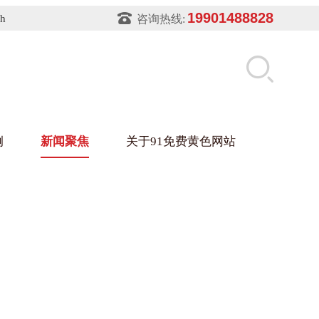
19901488828
sh
咨询热线:
例
新闻聚焦
关于91免费黄色网站
片软件91免费下载架
件盒
业
铝型材架
玻璃架
幕墙架
浴缸托盘
盘
业