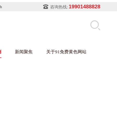
19901488828
sh
咨询热线:
例
新闻聚焦
关于91免费黄色网站
片软件91免费下载架
件盒
业
铝型材架
玻璃架
幕墙架
浴缸托盘
盘
业