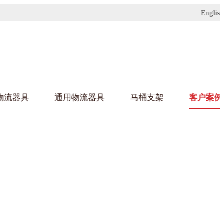
Engli
物流器具
通用物流器具
马桶支架
客户案
91免费污污网站架
黄
乌龟车/平台车
化纤纺织行业
金属零
建筑行
丝车/纺丝车
布车/布匹架
丝箱
钢板箱
化工行业
金属托
包装行