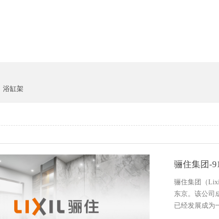
货架系统
猪饲料
浴缸架
骊住集团-
骊住集团（Lix
东京。该公
已经发展成为一家
国企业…