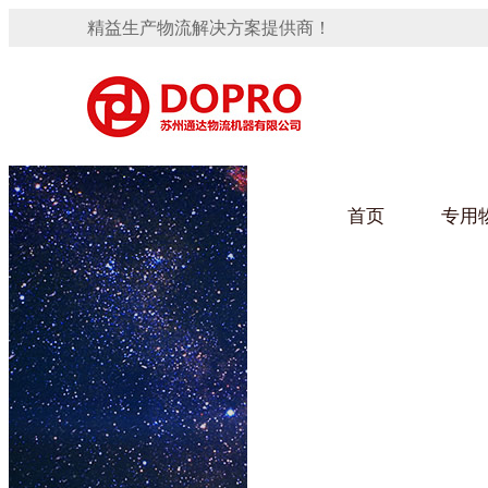
精益生产物流解决方案提供商！
首页
专用
隐藏式马桶水箱支架
91免费观看视频架
手推车
汽车行业
变速箱托盘
保险杠料架
发动机料架
轮胎架
冲压件料架
仪表盘料架
转向机料架
网箱
卫浴行业
消声器料架
KD包装箱