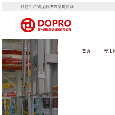
精益生产物流解决方案提供商！
首页
专用
隐藏式马桶水箱支架
91免费观看视频架
手推车
汽车行业
变速箱托盘
保险杠料架
发动机料架
轮胎架
冲压件料架
仪表盘料架
转向机料架
网箱
卫浴行业
消声器料架
KD包装箱