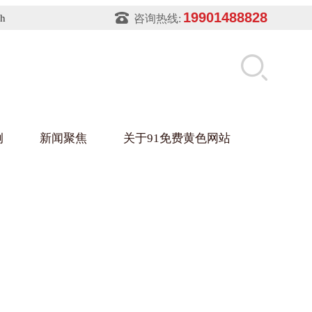
19901488828
sh
咨询热线:
例
新闻聚焦
关于91免费黄色网站
片软件91免费下载架
件盒
业
铝型材架
玻璃架
幕墙架
浴缸托盘
盘
业