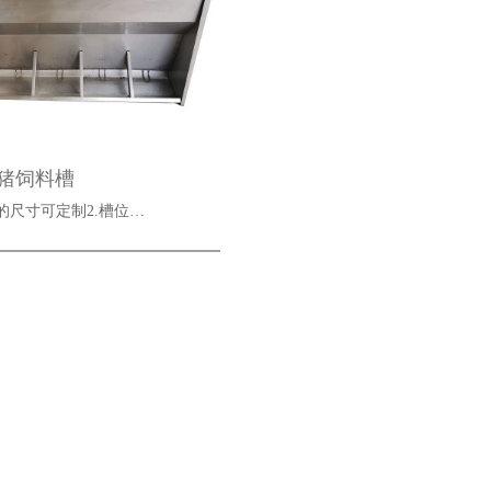
猪饲料槽
高的尺寸可定制2.槽位…