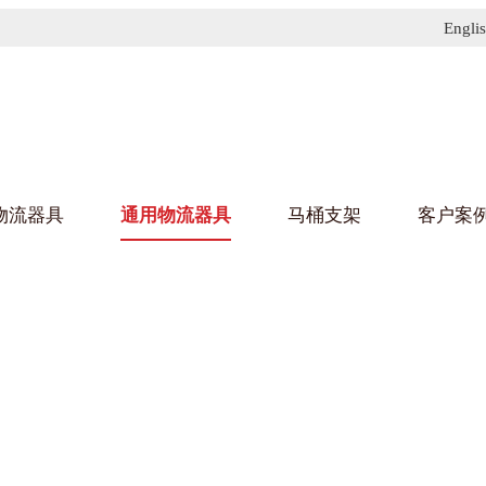
Engli
物流器具
通用物流器具
马桶支架
客户案
91免费污污网站架
黄
乌龟车/平台车
化纤纺织行业
金属零
建筑行
丝车/纺丝车
布车/布匹架
丝箱
钢板箱
化工行业
金属托
包装行