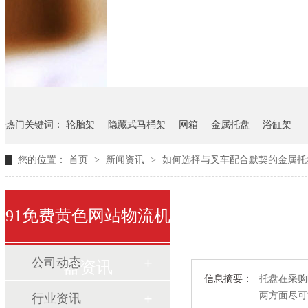
悬挂料架
气瓶料架
货架
热门关键词：
轮胎架
隐藏式马桶架
网箱
金属托盘
浴缸架
您的位置：
首页
>
新闻资讯
>
如何选择与叉车配合默契的金属托
91免费黄色网站物流机
公司动态
器资讯
信息摘要：
托盘在采购时
两方面尽可能
行业资讯