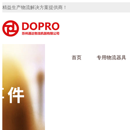
精益生产物流解决方案提供商！
首页
专用物流器具
隐藏式马桶水箱支架
91免费观看视频架
91
手推车
汽车行业
乌龟
化纤
变速箱托盘
保险杠料架
发动机料架
轮胎架
冲压件料架
仪表盘料架
转向机料架
网箱
卫浴行业
钢板
化工
消声器料架
KD包装箱