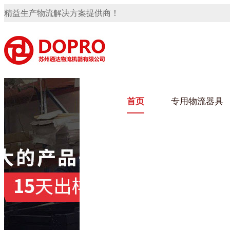
精益生产物流解决方案提供商！
首页
专用物流器具
隐藏式马桶水箱支架
91免费观看视频架
91
手推车
汽车行业
乌龟
化纤
变速箱托盘
保险杠料架
发动机料架
轮胎架
冲压件料架
仪表盘料架
转向机料架
网箱
卫浴行业
钢板
化工
消声器料架
KD包装箱