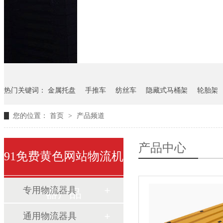
悬挂料架
气瓶料架
货架
热门关键词：
金属托盘
手推车
纺丝车
隐藏式马桶架
轮胎架
您的位置：
首页
>
产品频道
产品中心
91免费黄色网站物流机
专用物流器具
器产品
通用物流器具