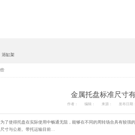
货架系统
猪饲料
浴缸架
些
金属托盘标准尺寸
作者：
编辑：
来源：
发布日期： 
为了使得托盘在实际使用中畅通无阻，能够在不同的周转场合具有较强的通用性
尺寸与公差。带托运输目前…