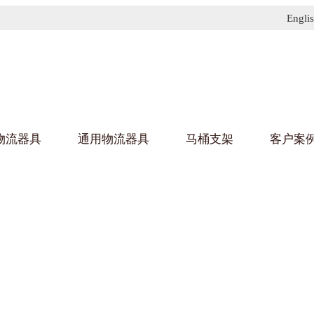
Engli
物流器具
通用物流器具
马桶支架
客户案
91免费污污网站架
黄
乌龟车/平台车
化纤纺织行业
金属零
建筑行
丝车/纺丝车
布车/布匹架
丝箱
钢板箱
化工行业
金属托
包装行