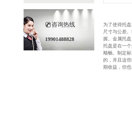
咨询热线
为了使得托盘
尺寸与公差
19901488828
握。金
托盘是在一个流
顺畅。制定
的，并
期收益，但