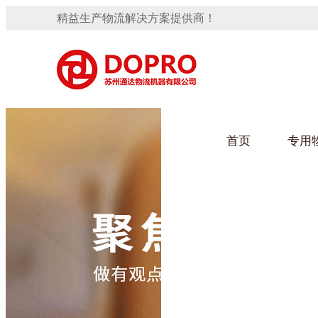
精益生产物流解决方案提供商！
首页
专用
隐藏式马桶水箱支架
91免费观看视频架
手推车
汽车行业
变速箱托盘
保险杠料架
发动机料架
轮胎架
冲压件料架
仪表盘料架
转向机料架
网箱
卫浴行业
消声器料架
KD包装箱