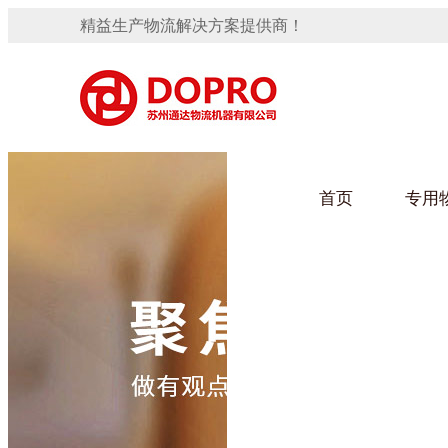
精益生产物流解决方案提供商！
首页
专用
隐藏式马桶水箱支架
91免费观看视频架
手推车
汽车行业
变速箱托盘
保险杠料架
发动机料架
轮胎架
冲压件料架
仪表盘料架
转向机料架
网箱
卫浴行业
消声器料架
KD包装箱