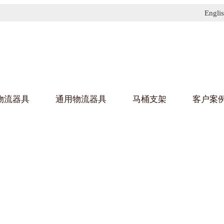
Engli
物流器具
通用物流器具
马桶支架
客户案
91免费污污网站架
黄
乌龟车/平台车
化纤纺织行业
金属零
建筑行
丝车/纺丝车
布车/布匹架
丝箱
钢板箱
化工行业
金属托
包装行