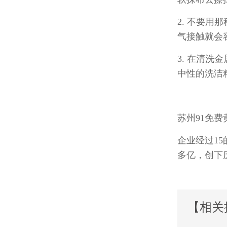
2. 不要用
气接触就会容
3. 在清洗金
中性的洗洁精
苏州91免
企业经过
15
多亿，创
【相关