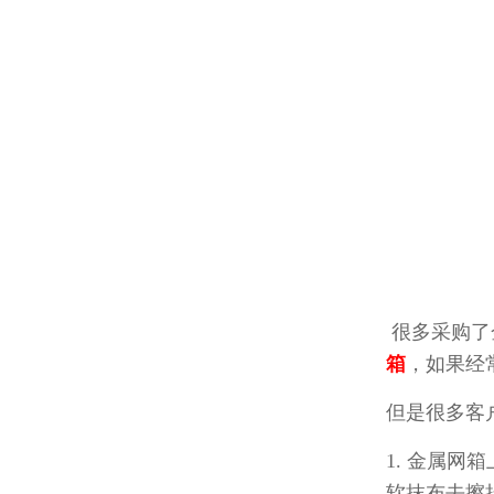
很多采购了金
箱
，如果
但是很多客户
1. 金属网
软抹布去擦拭金