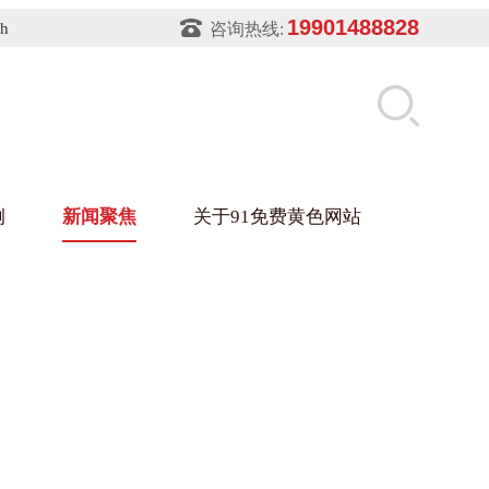
19901488828
sh
咨询热线:
例
新闻聚焦
关于91免费黄色网站
片软件91免费下载架
件盒
业
铝型材架
玻璃架
幕墙架
浴缸托盘
盘
业