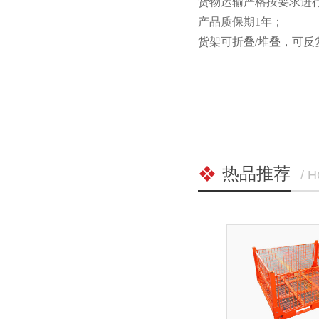
货物运输严格按要求进行包装
产品质保期1年；
货架可折叠/堆叠，可反
热品推荐
/ 