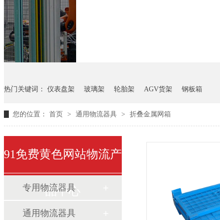
悬挂料架
气瓶料架
货架
热门关键词：
仪表盘架
玻璃架
轮胎架
AGV货架
钢板箱
您的位置：
首页
>
通用物流器具
>
折叠金属网箱
91免费黄色网站物流产
专用物流器具
品中心
通用物流器具