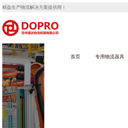
精益生产物流解决方案提供商！
首页
专用物流器具
隐藏式马桶水箱支架
91免费观看视频架
91
手推车
汽车行业
乌龟
化纤
变速箱托盘
保险杠料架
发动机料架
轮胎架
冲压件料架
仪表盘料架
转向机料架
网箱
卫浴行业
钢板
化工
消声器料架
KD包装箱