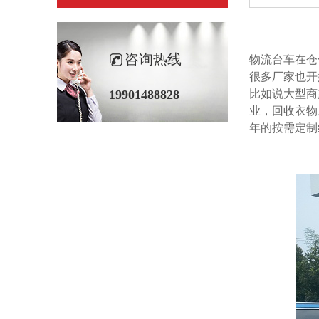
咨询热线
物流台车在仓储
很多厂家也开始
19901488828
比如说大型商超
业，回收
年的按需定制