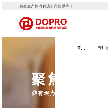
精益生产物流解决方案提供商！
首页
专用
隐藏式马桶水箱支架
91免费观看视频架
手推车
汽车行业
变速箱托盘
保险杠料架
发动机料架
轮胎架
冲压件料架
仪表盘料架
转向机料架
网箱
卫浴行业
消声器料架
KD包装箱