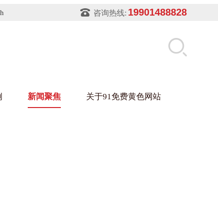
19901488828
sh
咨询热线:
例
新闻聚焦
关于91免费黄色网站
片软件91免费下载架
件盒
业
铝型材架
玻璃架
幕墙架
浴缸托盘
盘
业