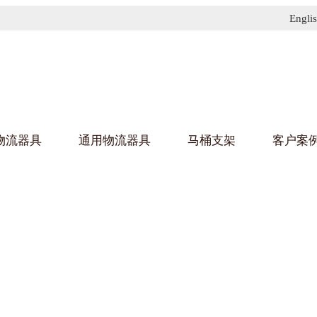
Engli
物流器具
通用物流器具
马桶支架
客户案
91免费污污网站架
黄
乌龟车/平台车
化纤纺织行业
金属零
建筑行
丝车/纺丝车
布车/布匹架
丝箱
钢板箱
化工行业
金属托
包装行