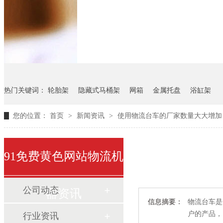
悬挂料架
气瓶料架
货架
热门关键词：
轮胎架
隐藏式马桶架
网箱
金属托盘
浴缸架
您的位置：
首页
>
新闻资讯
>
使用物流台车的厂家数量大大增加
91免费黄色网站物流机
公司动态
器资讯
信息摘要：
物流台车是企
户的产品
行业资讯