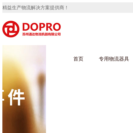
精益生产物流解决方案提供商！
首页
专用物流器具
隐藏式马桶水箱支架
91免费观看视频架
91
手推车
汽车行业
乌龟
化纤
变速箱托盘
保险杠料架
发动机料架
轮胎架
冲压件料架
仪表盘料架
转向机料架
网箱
卫浴行业
钢板
化工
消声器料架
KD包装箱