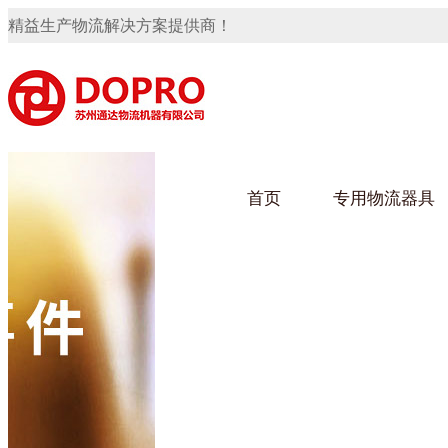
精益生产物流解决方案提供商！
首页
专用物流器具
隐藏式马桶水箱支架
91免费观看视频架
91
手推车
汽车行业
乌龟
化纤
变速箱托盘
保险杠料架
发动机料架
轮胎架
冲压件料架
仪表盘料架
转向机料架
网箱
卫浴行业
钢板
化工
消声器料架
KD包装箱