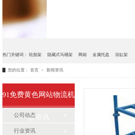
悬挂料架
气瓶料架
货架
热门关键词：
轮胎架
隐藏式马桶架
网箱
金属托盘
浴缸架
您的位置：
首页
>
新闻资讯
91免费黄色网站物流机
公司动态
器资讯
行业资讯