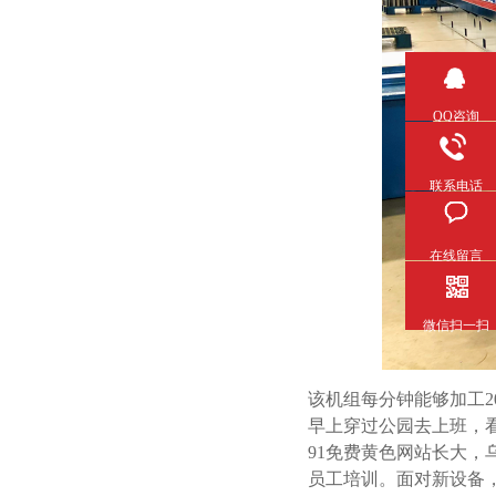
QQ咨询
联系电话
在线留言
微信扫一扫
该机组每分钟能够加工
2
早上穿过公园去上班
91免费黄色网站长大，
员工培训。面对新设备