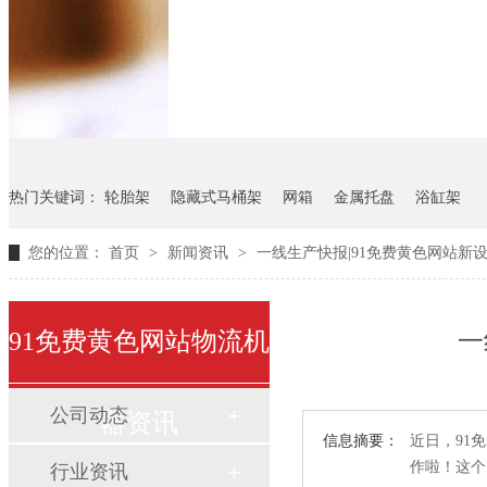
悬挂料架
气瓶料架
货架
热门关键词：
轮胎架
隐藏式马桶架
网箱
金属托盘
浴缸架
您的位置：
首页
>
新闻资讯
>
一线生产快报|91免费黄色网站新设备入
91免费黄色网站物流机
一
公司动态
器资讯
信息摘要：
近日，
作啦！
行业资讯