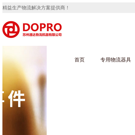
精益生产物流解决方案提供商！
首页
专用物流器具
隐藏式马桶水箱支架
91免费观看视频架
91
手推车
汽车行业
乌龟
化纤
变速箱托盘
保险杠料架
发动机料架
轮胎架
冲压件料架
仪表盘料架
转向机料架
网箱
卫浴行业
钢板
化工
消声器料架
KD包装箱