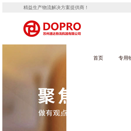
精益生产物流解决方案提供商！
首页
专用
隐藏式马桶水箱支架
91免费观看视频架
手推车
汽车行业
变速箱托盘
保险杠料架
发动机料架
轮胎架
冲压件料架
仪表盘料架
转向机料架
网箱
卫浴行业
消声器料架
KD包装箱