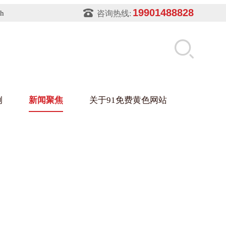
19901488828
sh
咨询热线:
例
新闻聚焦
关于91免费黄色网站
片软件91免费下载架
件盒
业
铝型材架
玻璃架
幕墙架
浴缸托盘
盘
业