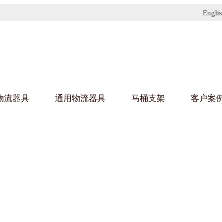
Engli
物流器具
通用物流器具
马桶支架
客户案
91免费污污网站架
黄
乌龟车/平台车
化纤纺织行业
金属零
建筑行
丝车/纺丝车
布车/布匹架
丝箱
钢板箱
化工行业
金属托
包装行