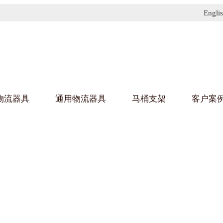
Engli
物流器具
通用物流器具
马桶支架
客户案
91免费污污网站架
黄
乌龟车/平台车
化纤纺织行业
金属零
建筑行
丝车/纺丝车
布车/布匹架
丝箱
钢板箱
化工行业
金属托
包装行