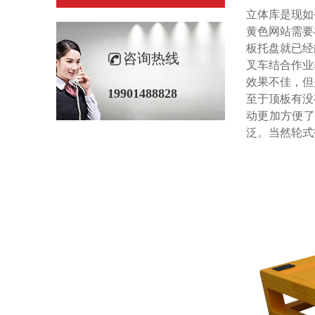
立体库是现如今
黄色网站需要在
板托盘就已经能
咨询热线
叉车结合作业非
效果不佳，
19901488828
至于顶板有没有
动更加方便了
泛。当