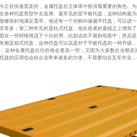
正在快速普及的，金属托盘在立体库中扮演着重要的角色
多种托盘类型中去选择。最常见的是平板托盘，这种结构最为简单
够很好地满足需求。他还有一个别称叫做扁平托盘，可以进一步分为单
常多；第二种常见的是柱式托盘，他在前者的基础之上增加了四个
但是在一些特殊情况下十分好用，比如说在不规则包装中；然后是箱
都是箱式托盘，这种托盘可以说是对于平板托盘的一种升级，应
，这种金属托盘往往价格会更高一些，又因为大多数企业都
然轮式托盘的应用也会给企业带来诸多的方便，不需要结合叉车作业