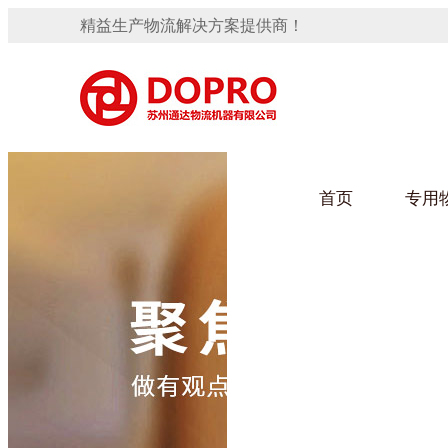
精益生产物流解决方案提供商！
首页
专用
隐藏式马桶水箱支架
91免费观看视频架
手推车
汽车行业
变速箱托盘
保险杠料架
发动机料架
轮胎架
冲压件料架
仪表盘料架
转向机料架
网箱
卫浴行业
消声器料架
KD包装箱