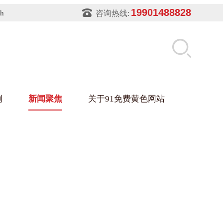
19901488828
sh
咨询热线:
例
新闻聚焦
关于91免费黄色网站
片软件91免费下载架
件盒
业
铝型材架
玻璃架
幕墙架
浴缸托盘
盘
业