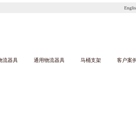
Engli
物流器具
通用物流器具
马桶支架
客户案
91免费污污网站架
黄
乌龟车/平台车
化纤纺织行业
金属零
建筑行
丝车/纺丝车
布车/布匹架
丝箱
钢板箱
化工行业
金属托
包装行