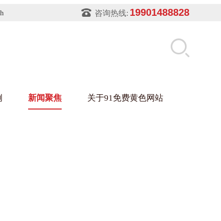
19901488828
sh
咨询热线:
例
新闻聚焦
关于91免费黄色网站
片软件91免费下载架
件盒
业
铝型材架
玻璃架
幕墙架
浴缸托盘
盘
业