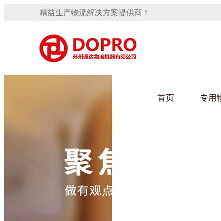
精益生产物流解决方案提供商！
首页
专用
隐藏式马桶水箱支架
91免费观看视频架
手推车
汽车行业
变速箱托盘
保险杠料架
发动机料架
轮胎架
冲压件料架
仪表盘料架
转向机料架
网箱
卫浴行业
消声器料架
KD包装箱