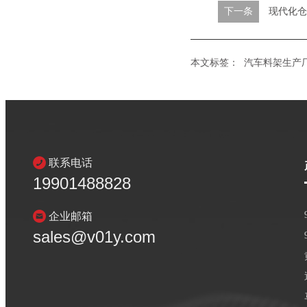
下一条
现代化仓
本文标签：
汽车料架生产
联系电话
19901488828
企业邮箱
sales@v01y.com