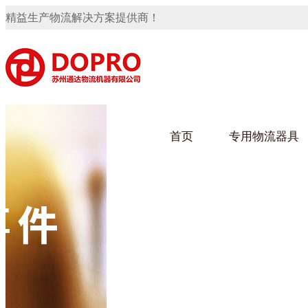
精益生产物流解决方案提供商！
首页
专用物流器具
隐藏式马桶水箱支架
91免费观看视频架
91
手推车
汽车行业
乌龟
化纤
变速箱托盘
保险杠料架
发动机料架
轮胎架
冲压件料架
仪表盘料架
转向机料架
网箱
卫浴行业
钢板
化工
消声器料架
KD包装箱