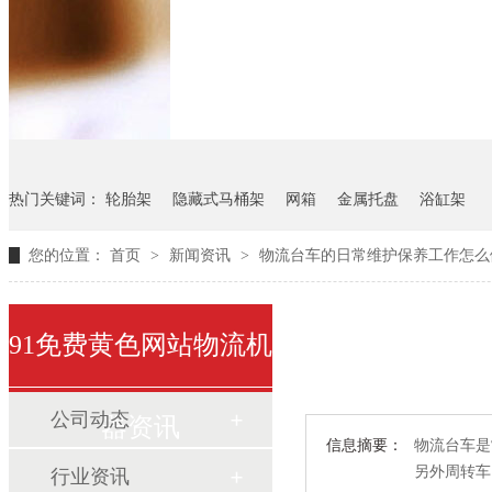
悬挂料架
气瓶料架
货架
热门关键词：
轮胎架
隐藏式马桶架
网箱
金属托盘
浴缸架
您的位置：
首页
>
新闻资讯
>
物流台车的日常维护保养工作怎么
91免费黄色网站物流机
公司动态
器资讯
信息摘要：
物流台车是常
另外周转车
行业资讯