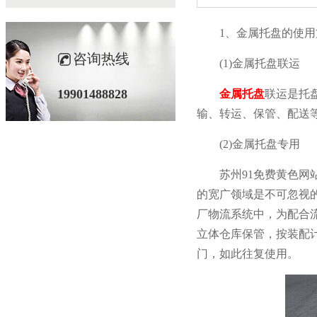
1、金属托盘的使用方法
咨询热线
(1)金属托盘联运
19901488828
金属托盘
联运是托盘
输、转运、保管
(2)金属托盘专用
苏州91免费黄色网站
的宽广领域是不可忽视的
厂物流系统中，为
立体仓库保管，按
门，如此往复使用。