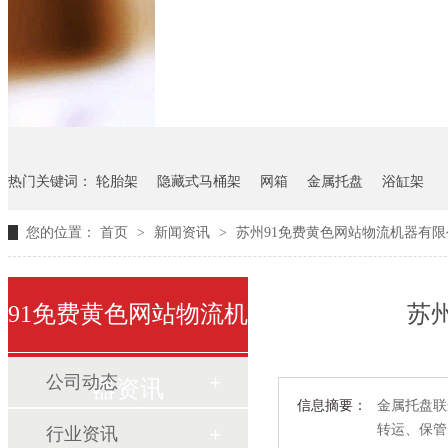
悬挂料架
气瓶料架
货架
热门关键词：
轮胎架
隐藏式马桶架
网箱
金属托盘
浴缸架
您的位置：
首页
>
新闻资讯
>
苏州91免费黄色网站物流机器有
91免费黄色网站物流机
苏
公司动态
器资讯
信息摘要：
金属托盘联运
转运、保
行业资讯