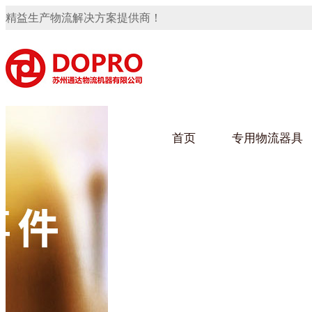
精益生产物流解决方案提供商！
首页
专用物流器具
隐藏式马桶水箱支架
91免费观看视频架
91
手推车
汽车行业
乌龟
化纤
变速箱托盘
保险杠料架
发动机料架
轮胎架
冲压件料架
仪表盘料架
转向机料架
网箱
卫浴行业
钢板
化工
消声器料架
KD包装箱