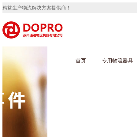
精益生产物流解决方案提供商！
首页
专用物流器具
隐藏式马桶水箱支架
91免费观看视频架
91
手推车
汽车行业
乌龟
化纤
变速箱托盘
保险杠料架
发动机料架
轮胎架
冲压件料架
仪表盘料架
转向机料架
网箱
卫浴行业
钢板
化工
消声器料架
KD包装箱