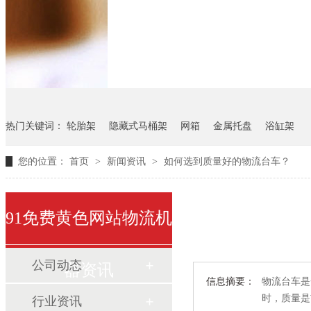
悬挂料架
气瓶料架
货架
热门关键词：
轮胎架
隐藏式马桶架
网箱
金属托盘
浴缸架
您的位置：
首页
>
新闻资讯
>
如何选到质量好的物流台车？
91免费黄色网站物流机
公司动态
器资讯
信息摘要：
物流台车是一
时，质量
行业资讯