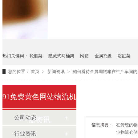
悬挂料架
气瓶料架
货架
热门关键词：
轮胎架
隐藏式马桶架
网箱
金属托盘
浴缸架
您的位置：
首页
>
新闻资讯
>
如何看待金属周转箱在生产车间的
91免费黄色网站物流机
公司动态
器资讯
信息摘要：
在传统的物
业物流仓储
行业资讯