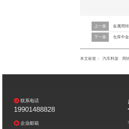
上一条
金属周转
下一条
仓库中金
本文标签：
汽车料架
周
联系电话
19901488828
企业邮箱