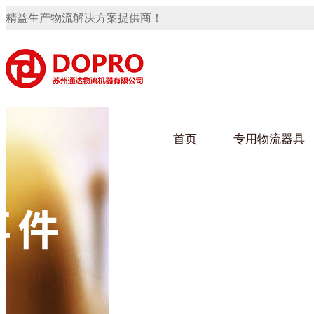
精益生产物流解决方案提供商！
首页
专用物流器具
隐藏式马桶水箱支架
91免费观看视频架
91
手推车
汽车行业
乌龟
化纤
变速箱托盘
保险杠料架
发动机料架
轮胎架
冲压件料架
仪表盘料架
转向机料架
网箱
卫浴行业
钢板
化工
消声器料架
KD包装箱