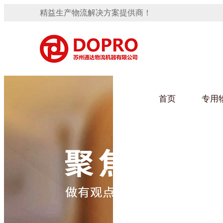
精益生产物流解决方案提供商！
首页
专用
隐藏式马桶水箱支架
91免费观看视频架
手推车
汽车行业
变速箱托盘
保险杠料架
发动机料架
轮胎架
冲压件料架
仪表盘料架
转向机料架
网箱
卫浴行业
消声器料架
KD包装箱