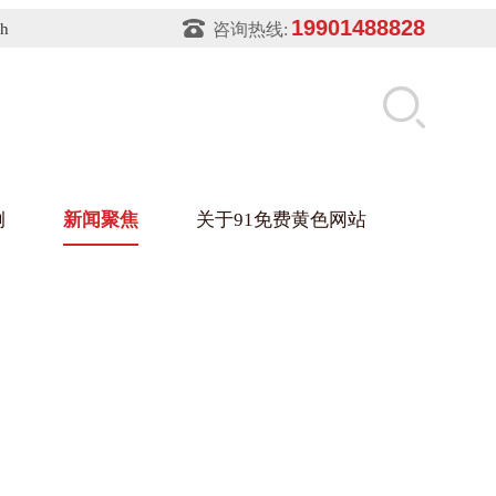
19901488828
sh
咨询热线:
例
新闻聚焦
关于91免费黄色网站
片软件91免费下载架
件盒
业
铝型材架
玻璃架
幕墙架
浴缸托盘
盘
业