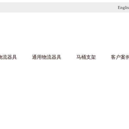
Engli
物流器具
通用物流器具
马桶支架
客户案
91免费污污网站架
黄
乌龟车/平台车
化纤纺织行业
金属零
建筑行
丝车/纺丝车
布车/布匹架
丝箱
钢板箱
化工行业
金属托
包装行