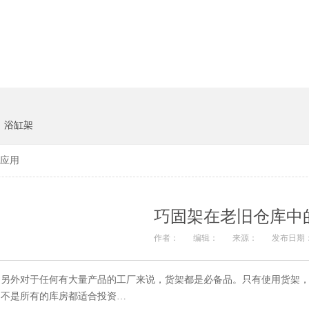
货架系统
猪饲料
浴缸架
应用
巧固架在老旧仓库中
作者：
编辑：
来源：
发布日期
另外对于任何有大量产品的工厂来说，货架都是必备品。只有使用货架
不是所有的库房都适合投资…