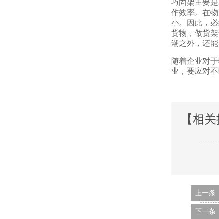
巧固架主要是应
作效率。
小。因此
货物，
潮之外
随着企业对于物
业，要应
【相关
上一条
下一条