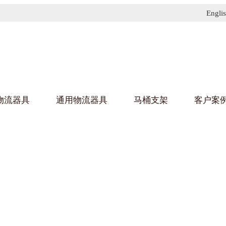
Engli
物流器具
通用物流器具
马桶支架
客户案
91免费污污网站架
黄
乌龟车/平台车
化纤纺织行业
金属零
建筑行
丝车/纺丝车
布车/布匹架
丝箱
钢板箱
化工行业
金属托
包装行