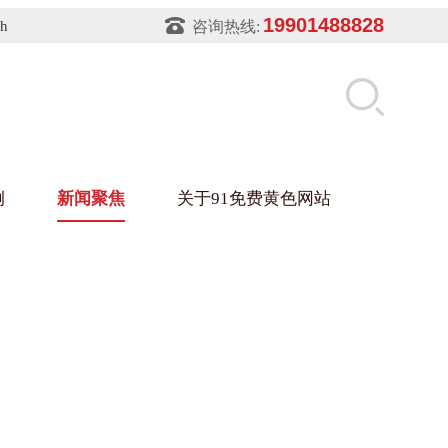
19901488828
sh
咨询热线:
例
新闻聚焦
关于91免费黄色网站
片软件91免费下载架
件盒
业
铝型材架
玻璃架
幕墙架
浴缸托盘
盘
业