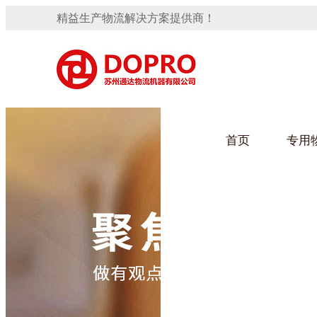
精益生产物流解决方案提供商！
首页
专用
隐藏式马桶水箱支架
91免费观看视频架
手推车
汽车行业
变速箱托盘
保险杠料架
发动机料架
轮胎架
冲压件料架
仪表盘料架
转向机料架
网箱
卫浴行业
消声器料架
KD包装箱