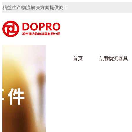
精益生产物流解决方案提供商！
首页
专用物流器具
隐藏式马桶水箱支架
91免费观看视频架
91
手推车
汽车行业
乌龟
化纤
变速箱托盘
保险杠料架
发动机料架
轮胎架
冲压件料架
仪表盘料架
转向机料架
网箱
卫浴行业
钢板
化工
消声器料架
KD包装箱