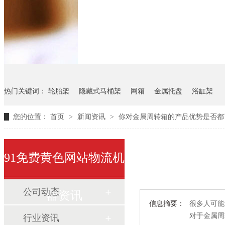
悬挂料架
气瓶料架
货架
热门关键词：
轮胎架
隐藏式马桶架
网箱
金属托盘
浴缸架
您的位置：
首页
>
新闻资讯
>
你对金属周转箱的产品优势是否都
91免费黄色网站物流机
公司动态
器资讯
信息摘要：
很多人可能对
对于金属周
行业资讯