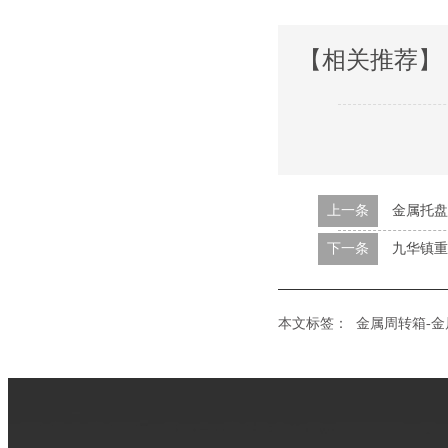
【相关推荐】
上一条
金属托盘的
下一条
九华镇重
本文标签：
金属周转箱-金