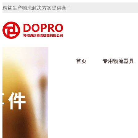
精益生产物流解决方案提供商！
首页
专用物流器具
隐藏式马桶水箱支架
91免费观看视频架
91
手推车
汽车行业
乌龟
化纤
变速箱托盘
保险杠料架
发动机料架
轮胎架
冲压件料架
仪表盘料架
转向机料架
网箱
卫浴行业
钢板
化工
消声器料架
KD包装箱