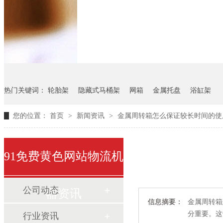
悬挂料架
气瓶料架
货架
热门关键词：
轮胎架
隐藏式马桶架
网箱
金属托盘
浴缸架
您的位置：
首页
>
新闻资讯
>
金属周转箱怎么保证较长时间的使
91免费黄色网站物流机
公司动态
器资讯
信息摘要：
金属周转箱怎
分重要
行业资讯