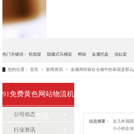
悬挂料架
气瓶料架
货架
热门关键词：
轮胎架
隐藏式马桶架
网箱
金属托盘
浴缸架
您的位置：
首页
>
新闻资讯
>
金属周转箱在仓储中的表现是那么
91免费黄色网站物流机
公司动态
器资讯
信息摘要：
近几年我国
小小的企业
行业资讯