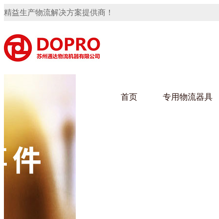
精益生产物流解决方案提供商！
首页
专用物流器具
隐藏式马桶水箱支架
91免费观看视频架
91
手推车
汽车行业
乌龟
化纤
变速箱托盘
保险杠料架
发动机料架
轮胎架
冲压件料架
仪表盘料架
转向机料架
网箱
卫浴行业
钢板
化工
消声器料架
KD包装箱