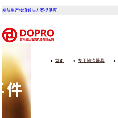
精益生产物流解决方案提供商！
首页
专用物流器具
藏式马桶水箱支架
91免费观看视频架
91免费
手推车
汽车行业
乌龟车/
化纤纺织
变速箱托盘
保险杠料架
丝车
发动机料架
轮胎架
冲压件料架
仪表盘料架
转向机料架