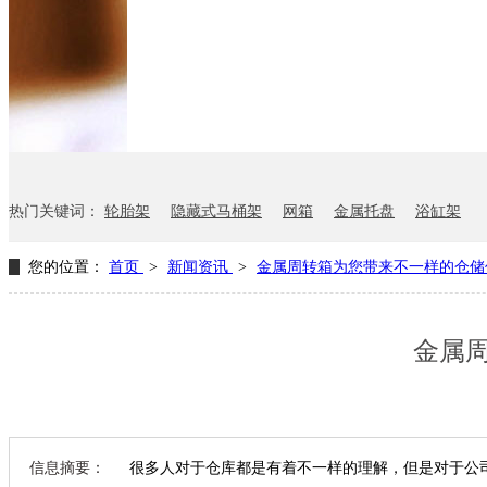
网箱
卫浴行业
钢板箱
化工行业
消声器料架
KD包装箱
悬挂料架
气瓶料架
货架系统
热门关键词：
轮胎架
隐藏式马桶架
网箱
金属托盘
浴缸架
您的位置：
首页
>
新闻资讯
>
金属周转箱为您带来不一样的仓储
金属
信息摘要：
很多人对于仓库都是有着不一样的理解，但是对于公司来说