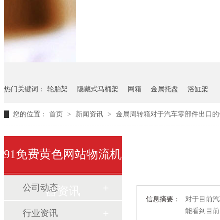
悬挂料架
气瓶料架
货架
热门关键词：
轮胎架
隐藏式马桶架
网箱
金属托盘
浴缸架
您的位置：
首页
>
新闻资讯
>
金属周转箱对于汽车零部件出口的
91免费黄色网站物流机
公司动态
器资讯
信息摘要：
对于目前汽车
能看到目前国
行业资讯