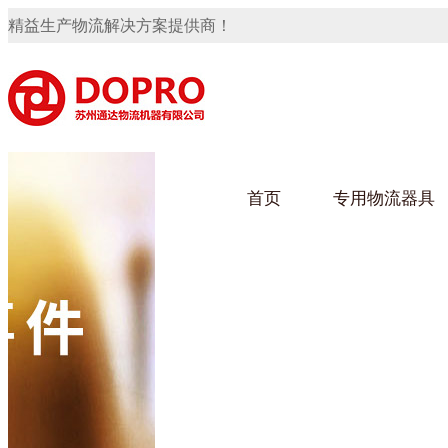
精益生产物流解决方案提供商！
首页
专用物流器具
隐藏式马桶水箱支架
91免费观看视频架
91
手推车
汽车行业
乌龟
化纤
变速箱托盘
保险杠料架
发动机料架
轮胎架
冲压件料架
仪表盘料架
转向机料架
网箱
卫浴行业
钢板
化工
消声器料架
KD包装箱