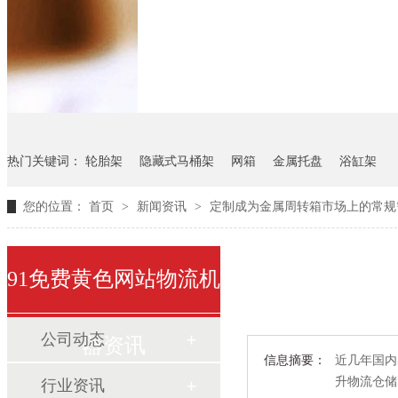
悬挂料架
气瓶料架
货架
热门关键词：
轮胎架
隐藏式马桶架
网箱
金属托盘
浴缸架
您的位置：
首页
>
新闻资讯
>
定制成为金属周转箱市场上的常规
91免费黄色网站物流机
公司动态
器资讯
信息摘要：
近几年国内
升物流仓储的
行业资讯