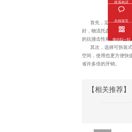
联系电话
在线留言
首先，定制是在大批
好，物流托盘的集装
的抗撞击性和应对气候变化
微信扫一扫
其次，选择可拆
空间，使用也更方便快
省许多倍的开销。
【相关推荐】