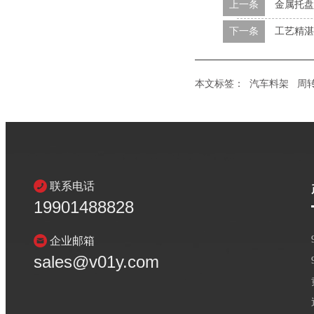
上一条
金属托盘那
下一条
工艺精湛
本文标签：
汽车料架
周
联系电话
19901488828
企业邮箱
sales@v01y.com