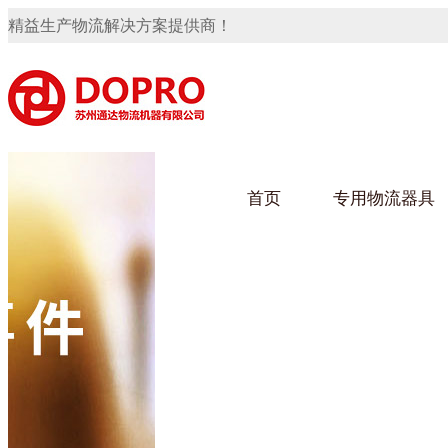
精益生产物流解决方案提供商！
首页
专用物流器具
隐藏式马桶水箱支架
91免费观看视频架
91
手推车
汽车行业
乌龟
化纤
变速箱托盘
保险杠料架
发动机料架
轮胎架
冲压件料架
仪表盘料架
转向机料架
网箱
卫浴行业
钢板
化工
消声器料架
KD包装箱