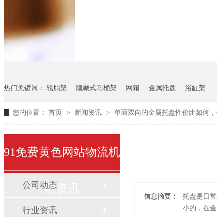
悬挂料架
气瓶料架
货架
热门关键词：
轮胎架
隐藏式马桶架
网箱
金属托盘
浴缸架
您的位置：
首页
>
新闻资讯
>
单面双向的金属托盘性价比如何
91免费黄色网站物流机
公司动态
器资讯
信息摘要：
托盘是日常工
小的，
行业资讯