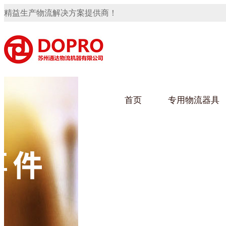
精益生产物流解决方案提供商！
首页
专用物流器具
隐藏式马桶水箱支架
91免费观看视频架
91
手推车
汽车行业
乌龟
化纤
变速箱托盘
保险杠料架
发动机料架
轮胎架
冲压件料架
仪表盘料架
转向机料架
网箱
卫浴行业
钢板
化工
消声器料架
KD包装箱