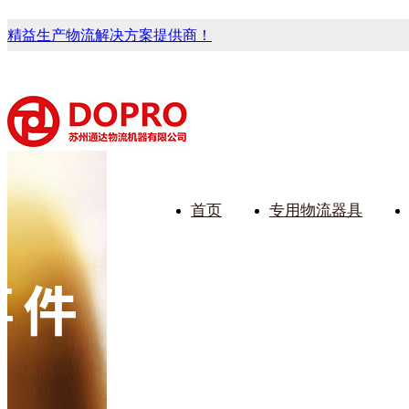
精益生产物流解决方案提供商！
首页
专用物流器具
藏式马桶水箱支架
91免费观看视频架
91免费
手推车
汽车行业
乌龟车/
化纤纺织
变速箱托盘
保险杠料架
丝车
发动机料架
轮胎架
冲压件料架
仪表盘料架
转向机料架