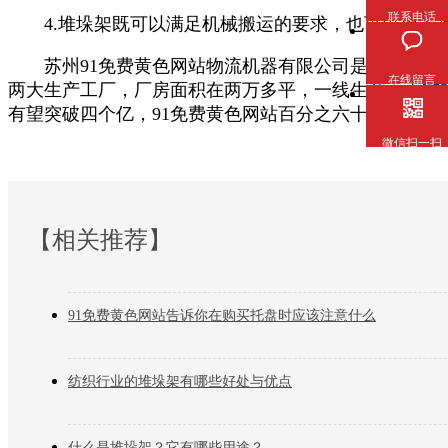
联系电话
4.堆垛架既可以满足机械搬运的要求，也可以用于存储
苏州91免费黄色网站物流机器有限公司是生产制造堆垛架的源头
在线留言
两大生产工厂，厂房面积在两万多平，一线生产工人有30
有望突破四个亿，91免费黄色网站百分之六十的产品出口到日本
微信扫一扫
【相关推荐】
91免费黄色网站告诉你在购买托盘时应该注意什么
纺织行业的堆垛架有哪些好处与优点
什么是堆垛架？它有哪些用途？