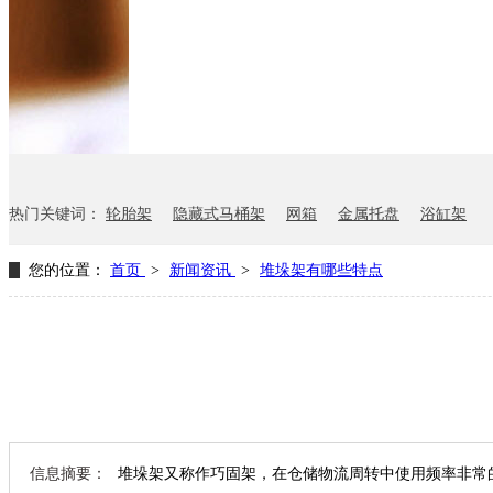
网箱
卫浴行业
钢板箱
化工行业
消声器料架
KD包装箱
悬挂料架
气瓶料架
货架系统
热门关键词：
轮胎架
隐藏式马桶架
网箱
金属托盘
浴缸架
您的位置：
首页
>
新闻资讯
>
堆垛架有哪些特点
信息摘要：
堆垛架又称作巧固架，在仓储物流周转中使用频率非常的高