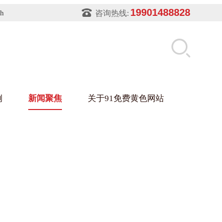
19901488828
sh
咨询热线:
例
新闻聚焦
关于91免费黄色网站
片软件91免费下载架
件盒
业
铝型材架
玻璃架
幕墙架
浴缸托盘
盘
业