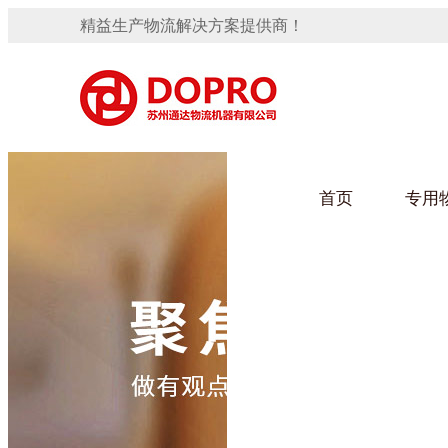
精益生产物流解决方案提供商！
首页
专用
隐藏式马桶水箱支架
91免费观看视频架
手推车
汽车行业
变速箱托盘
保险杠料架
发动机料架
轮胎架
冲压件料架
仪表盘料架
转向机料架
网箱
卫浴行业
消声器料架
KD包装箱