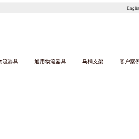
Engli
物流器具
通用物流器具
马桶支架
客户案
91免费污污网站架
黄
乌龟车/平台车
化纤纺织行业
金属零
建筑行
丝车/纺丝车
布车/布匹架
丝箱
钢板箱
化工行业
金属托
包装行