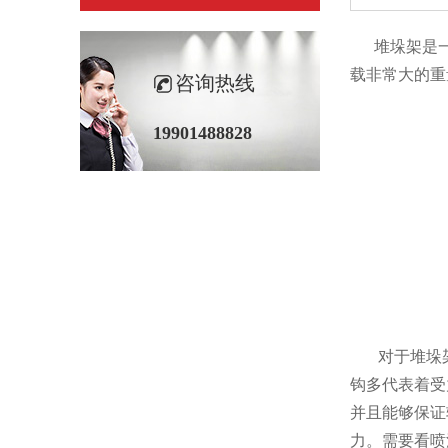
堆垛架是一种
载非常大的重量
咨询热线
19901488828
对于堆垛架来说
钩多代表着受力
并且能够保证
力。需要