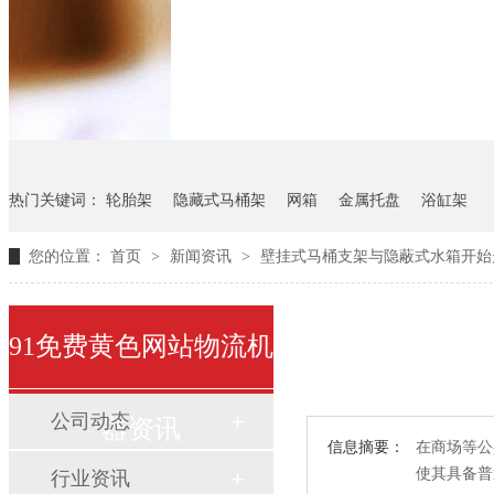
悬挂料架
气瓶料架
货架
热门关键词：
轮胎架
隐藏式马桶架
网箱
金属托盘
浴缸架
您的位置：
首页
>
新闻资讯
>
壁挂式马桶支架与隐蔽式水箱开始
91免费黄色网站物流机
公司动态
器资讯
信息摘要：
在商场等公
使其具备普通
行业资讯