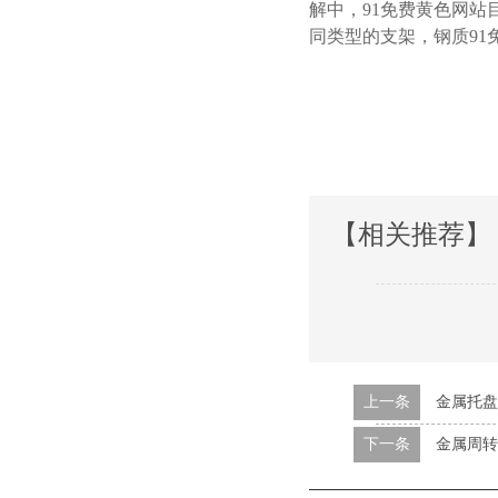
解中，91免费黄
同类型的支架，钢质9
【相关推荐】
上一条
金属托盘
下一条
金属周转