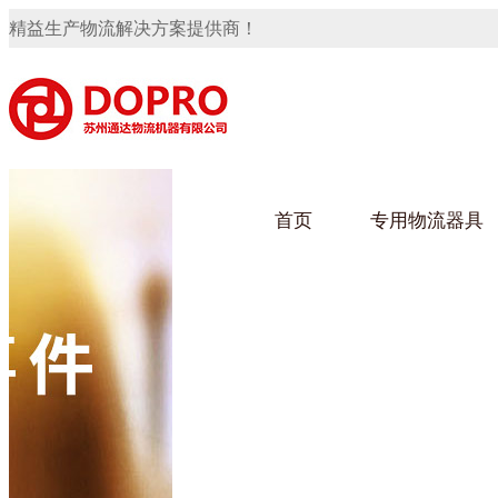
精益生产物流解决方案提供商！
首页
专用物流器具
隐藏式马桶水箱支架
91免费观看视频架
91
手推车
汽车行业
乌龟
化纤
变速箱托盘
保险杠料架
发动机料架
轮胎架
冲压件料架
仪表盘料架
转向机料架
网箱
卫浴行业
钢板
化工
消声器料架
KD包装箱