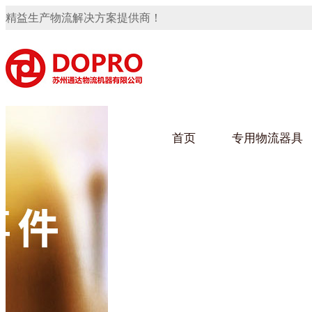
精益生产物流解决方案提供商！
首页
专用物流器具
隐藏式马桶水箱支架
91免费观看视频架
91
手推车
汽车行业
乌龟
化纤
变速箱托盘
保险杠料架
发动机料架
轮胎架
冲压件料架
仪表盘料架
转向机料架
网箱
卫浴行业
钢板
化工
消声器料架
KD包装箱