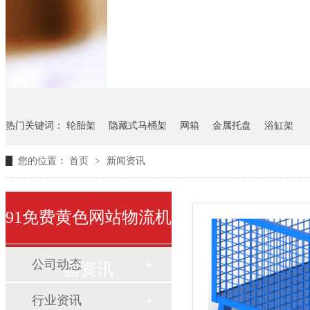
悬挂料架
气瓶料架
货架
热门关键词：
轮胎架
隐藏式马桶架
网箱
金属托盘
浴缸架
您的位置：
首页
>
新闻资讯
91免费黄色网站物流机
公司动态
器资讯
行业资讯