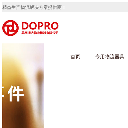
精益生产物流解决方案提供商！
首页
专用物流器具
隐藏式马桶水箱支架
91免费观看视频架
91
手推车
汽车行业
乌龟
化纤
变速箱托盘
保险杠料架
发动机料架
轮胎架
冲压件料架
仪表盘料架
转向机料架
网箱
卫浴行业
钢板
化工
消声器料架
KD包装箱