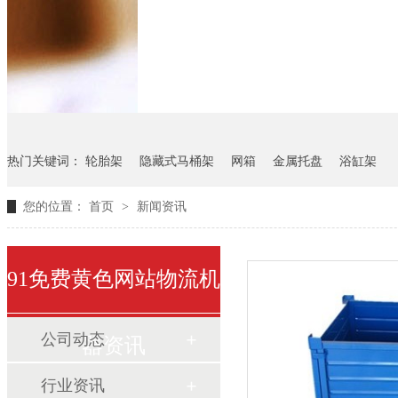
悬挂料架
气瓶料架
货架
热门关键词：
轮胎架
隐藏式马桶架
网箱
金属托盘
浴缸架
您的位置：
首页
>
新闻资讯
91免费黄色网站物流机
公司动态
器资讯
行业资讯