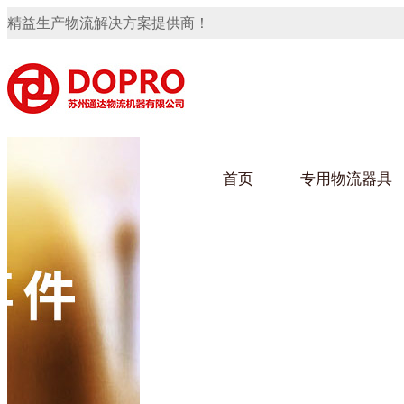
精益生产物流解决方案提供商！
首页
专用物流器具
隐藏式马桶水箱支架
91免费观看视频架
91
手推车
汽车行业
乌龟
化纤
变速箱托盘
保险杠料架
发动机料架
轮胎架
冲压件料架
仪表盘料架
转向机料架
网箱
卫浴行业
钢板
化工
消声器料架
KD包装箱