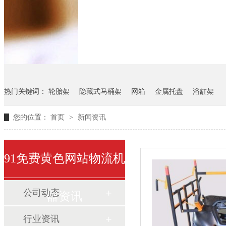
悬挂料架
气瓶料架
货架
热门关键词：
轮胎架
隐藏式马桶架
网箱
金属托盘
浴缸架
您的位置：
首页
>
新闻资讯
91免费黄色网站物流机
公司动态
器资讯
行业资讯