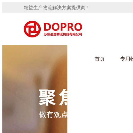
精益生产物流解决方案提供商！
首页
专用
隐藏式马桶水箱支架
91免费观看视频架
手推车
汽车行业
变速箱托盘
保险杠料架
发动机料架
轮胎架
冲压件料架
仪表盘料架
转向机料架
网箱
卫浴行业
消声器料架
KD包装箱