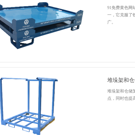
91免费黄色
一，它克服
广。
堆垛架和仓
堆垛架和仓储笼
点，同时