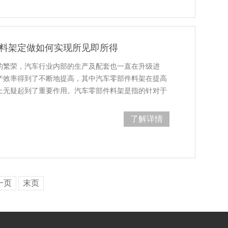
料架定做如何实现所见即所得
繁荣，汽车行业内部的生产及配套也一直在升级进
的生产效率得到了不断地提高，其中汽车零部件料架在提高
无疑起到了重要作用。汽车零部件料架是指的针对于
料架。在…
了解详情
一页
末页