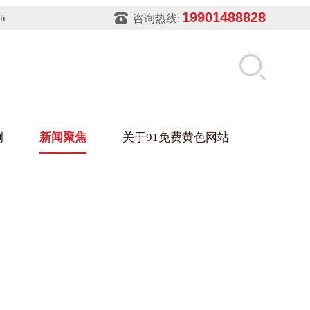
19901488828
sh
咨询热线:
例
新闻聚焦
关于91免费黄色网站
片软件91免费下载架
件盒
业
铝型材架
玻璃架
幕墙架
浴缸托盘
盘
业