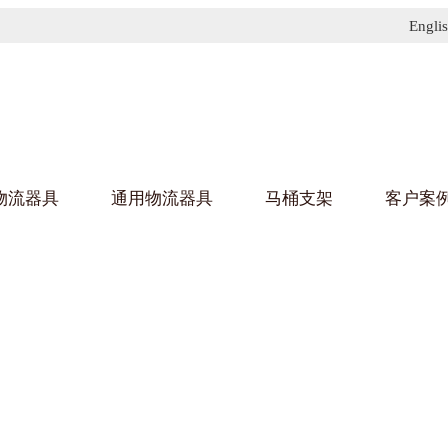
Engli
物流器具
通用物流器具
马桶支架
客户案
91免费污污网站架
黄
乌龟车/平台车
化纤纺织行业
金属零
建筑行
丝车/纺丝车
布车/布匹架
丝箱
钢板箱
化工行业
金属托
包装行