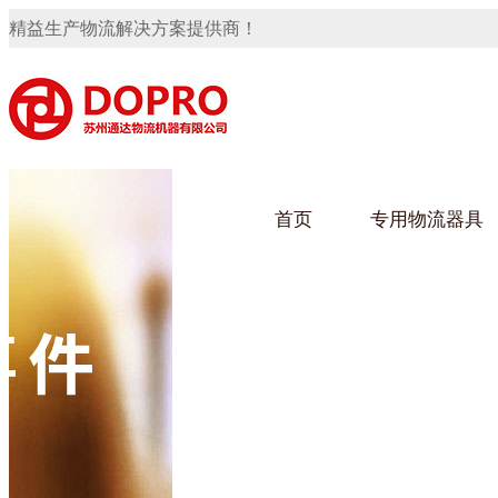
精益生产物流解决方案提供商！
首页
专用物流器具
隐藏式马桶水箱支架
91免费观看视频架
91
手推车
汽车行业
乌龟
化纤
变速箱托盘
保险杠料架
发动机料架
轮胎架
冲压件料架
仪表盘料架
转向机料架
网箱
卫浴行业
钢板
化工
消声器料架
KD包装箱