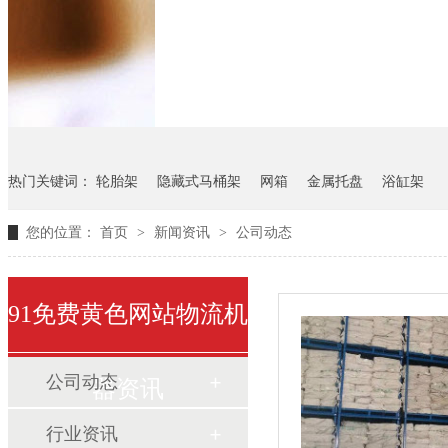
悬挂料架
气瓶料架
货架
热门关键词：
轮胎架
隐藏式马桶架
网箱
金属托盘
浴缸架
您的位置：
首页
>
新闻资讯
>
公司动态
91免费黄色网站物流机
公司动态
器资讯
行业资讯