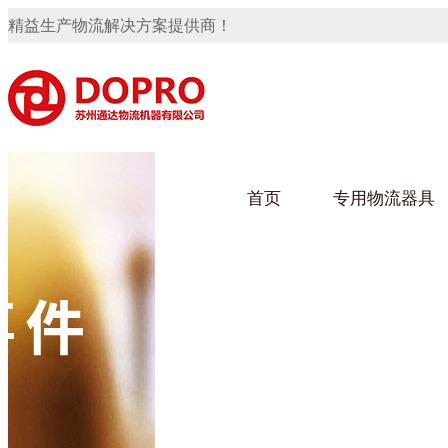
精益生产物流解决方案提供商！
首页
专用物流器具
隐藏式马桶水箱支架
91免费观看视频架
91
手推车
汽车行业
乌龟
化纤
变速箱托盘
保险杠料架
发动机料架
轮胎架
冲压件料架
仪表盘料架
转向机料架
网箱
卫浴行业
钢板
化工
消声器料架
KD包装箱