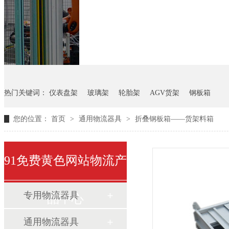
悬挂料架
气瓶料架
货架
热门关键词：
仪表盘架
玻璃架
轮胎架
AGV货架
钢板箱
您的位置：
首页
>
通用物流器具
>
折叠钢板箱——货架料箱
91免费黄色网站物流产
专用物流器具
品中心
通用物流器具