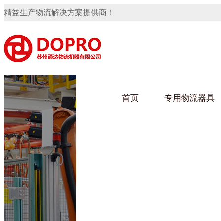
精益生产物流解决方案提供商！
首页
专用物流器具
隐藏式马桶水箱支架
91免费观看视频架
91
手推车
汽车行业
乌龟
化纤
变速箱托盘
保险杠料架
发动机料架
轮胎架
冲压件料架
仪表盘料架
转向机料架
网箱
卫浴行业
钢板
化工
消声器料架
KD包装箱