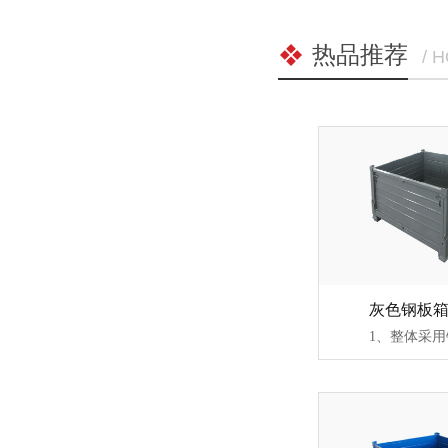
热品推荐
/ 
灰色钢板