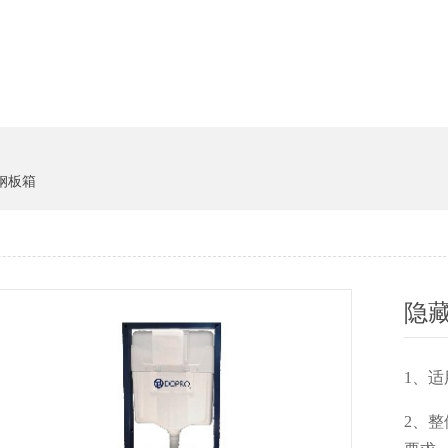
货架系统
猪饲料
钢板箱
隐
1
2