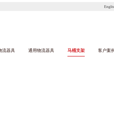
Engli
物流器具
通用物流器具
马桶支架
客户案
91免费污污网站架
黄
乌龟车/平台车
化纤纺织行业
金属零
建筑行
丝车/纺丝车
布车/布匹架
丝箱
钢板箱
化工行业
金属托
包装行