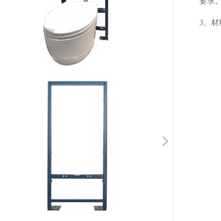
要求
3