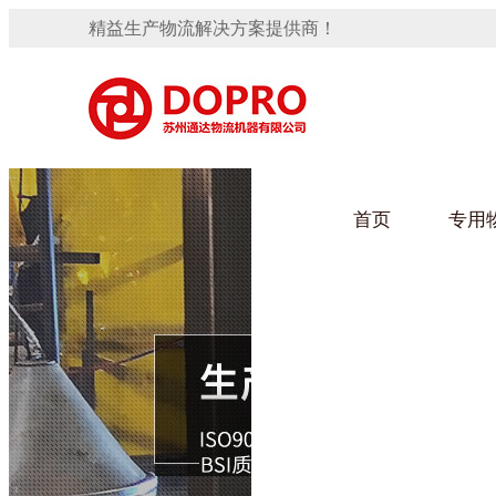
精益生产物流解决方案提供商！
首页
专用
隐藏式马桶水箱支架
91免费观看视频架
手推车
汽车行业
变速箱托盘
保险杠料架
发动机料架
轮胎架
冲压件料架
仪表盘料架
转向机料架
网箱
卫浴行业
消声器料架
KD包装箱