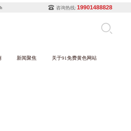
19901488828
sh
咨询热线:
例
新闻聚焦
关于91免费黄色网站
片软件91免费下载架
件盒
业
铝型材架
玻璃架
幕墙架
浴缸托盘
盘
业