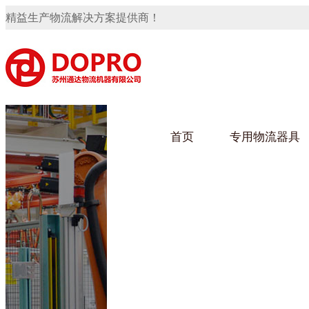
精益生产物流解决方案提供商！
首页
专用物流器具
隐藏式马桶水箱支架
91免费观看视频架
91
手推车
汽车行业
乌龟
化纤
变速箱托盘
保险杠料架
发动机料架
轮胎架
冲压件料架
仪表盘料架
转向机料架
网箱
卫浴行业
钢板
化工
消声器料架
KD包装箱