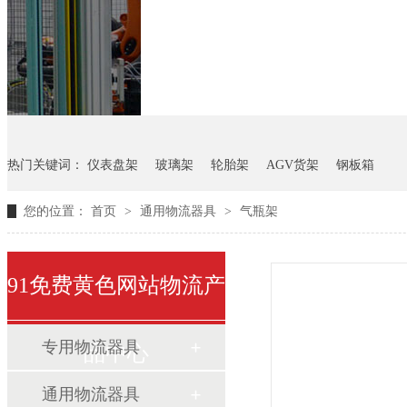
悬挂料架
气瓶料架
货架
热门关键词：
仪表盘架
玻璃架
轮胎架
AGV货架
钢板箱
您的位置：
首页
>
通用物流器具
>
气瓶架
91免费黄色网站物流产
专用物流器具
品中心
通用物流器具