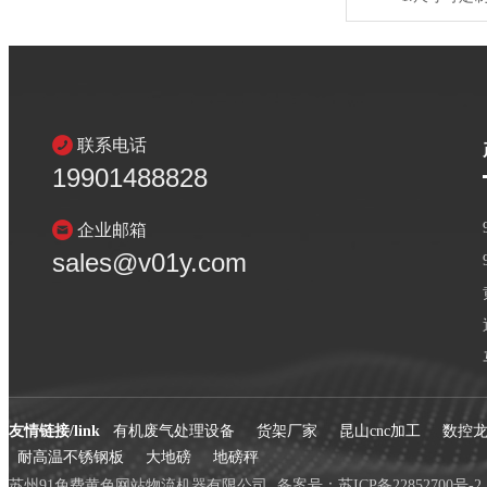
联系电话
19901488828
企业邮箱
sales@v01y.com
友情链接/link
有机废气处理设备
货架厂家
昆山cnc加工
数控
耐高温不锈钢板
大地磅
地磅秤
苏州91免费黄色网站物流机器有限公司
备案号：
苏ICP备22852700号-2