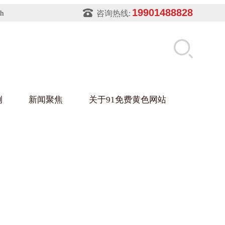
19901488828
sh
咨询热线:
例
新闻聚焦
关于91免费黄色网站
片软件91免费下载架
件盒
业
铝型材架
玻璃架
幕墙架
浴缸托盘
盘
业