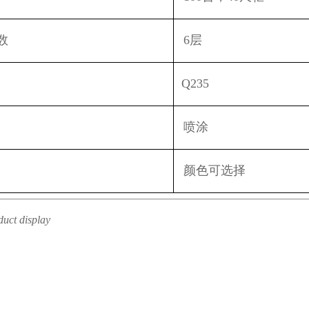
数
6
层
Q235
喷涂
颜色可选择
duct display