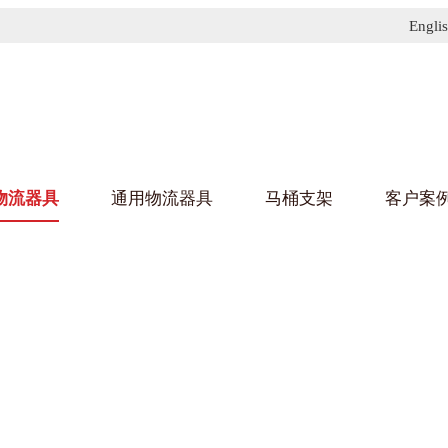
Engli
物流器具
通用物流器具
马桶支架
客户案
91免费污污网站架
黄
乌龟车/平台车
化纤纺织行业
金属零
建筑行
丝车/纺丝车
布车/布匹架
丝箱
钢板箱
化工行业
金属托
包装行