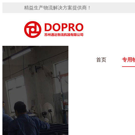
精益生产物流解决方案提供商！
首页
专用
隐藏式马桶水箱支架
91免费观看视频架
手推车
汽车行业
变速箱托盘
保险杠料架
发动机料架
轮胎架
冲压件料架
仪表盘料架
转向机料架
网箱
卫浴行业
消声器料架
KD包装箱