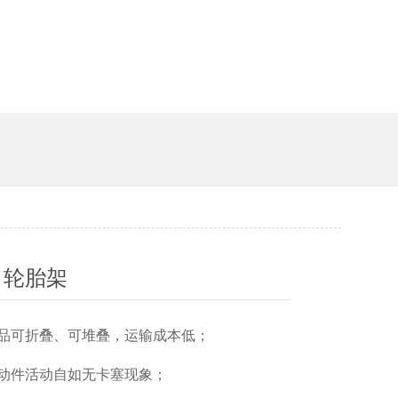
槽
口轮胎架
、产品可折叠、可堆叠，运输成本低；
、活动件活动自如无卡塞现象；