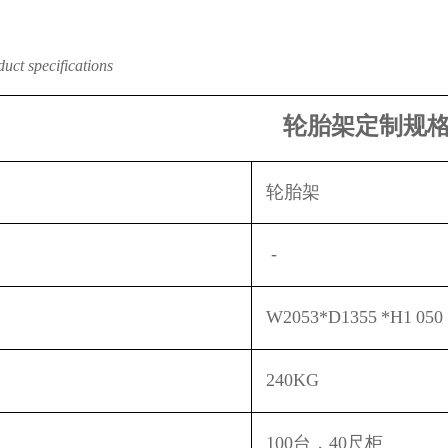
uct specifications
轮胎
架定制规
轮胎
架
-
W
2053
*D
1355
*H1
050
240
KG
100台，40尺柜