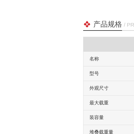
产品规格
/ P
名称
型号
外观尺寸
最大载重
装容量
堆叠载重量