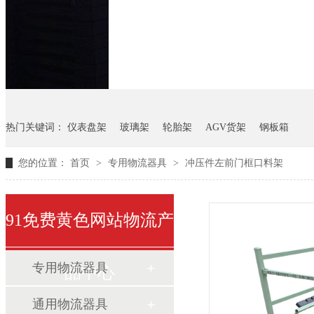
悬挂料架
气瓶料架
货架
热门关键词：
仪表盘架
玻璃架
轮胎架
AGV货架
钢板箱
您的位置：
首页
>
专用物流器具
>
冲压件左前门框口料架
91免费黄色网站物流产
专用物流器具
品中心
通用物流器具