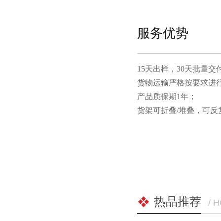
服务优势
15天出样，30天批量交付
货物运输严格按要求进行包装
产品质保期1年；
货架可折叠/堆叠，可
热品推荐
/ 