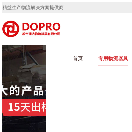
精益生产物流解决方案提供商！
首页
专用物流器具
隐藏式马桶水箱支架
91免费观看视频架
91
手推车
汽车行业
乌龟
化纤
变速箱托盘
保险杠料架
发动机料架
轮胎架
冲压件料架
仪表盘料架
转向机料架
网箱
卫浴行业
钢板
化工
消声器料架
KD包装箱