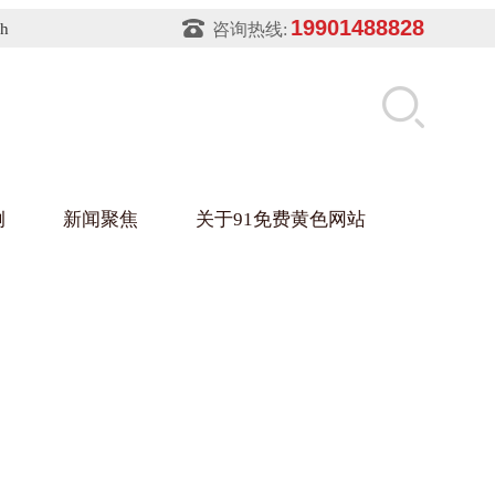
19901488828
sh
咨询热线:
例
新闻聚焦
关于91免费黄色网站
片软件91免费下载架
件盒
业
铝型材架
玻璃架
幕墙架
浴缸托盘
盘
业