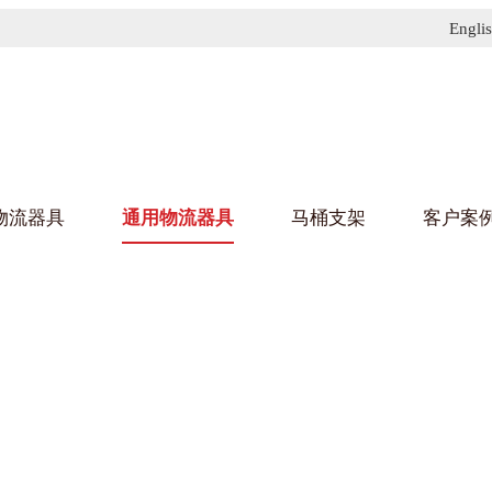
Engli
物流器具
通用物流器具
马桶支架
客户案
91免费污污网站架
黄
乌龟车/平台车
化纤纺织行业
金属零
建筑行
丝车/纺丝车
布车/布匹架
丝箱
钢板箱
化工行业
金属托
包装行