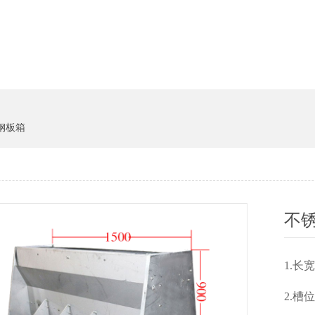
货架系统
猪饲料
钢板箱
不
1.长
2.槽