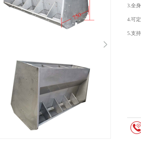
3.全
4.可
5.支