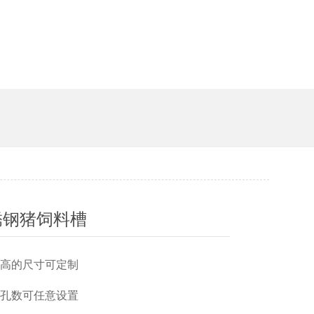
槽
锈钢猪饲料槽
宽高的尺寸可定制
位孔数可任意设置