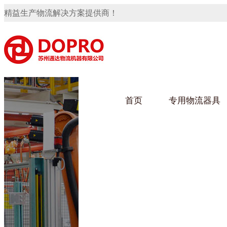
精益生产物流解决方案提供商！
首页
专用物流器具
隐藏式马桶水箱支架
91免费观看视频架
91
手推车
汽车行业
乌龟
化纤
变速箱托盘
保险杠料架
发动机料架
轮胎架
冲压件料架
仪表盘料架
转向机料架
网箱
卫浴行业
钢板
化工
消声器料架
KD包装箱