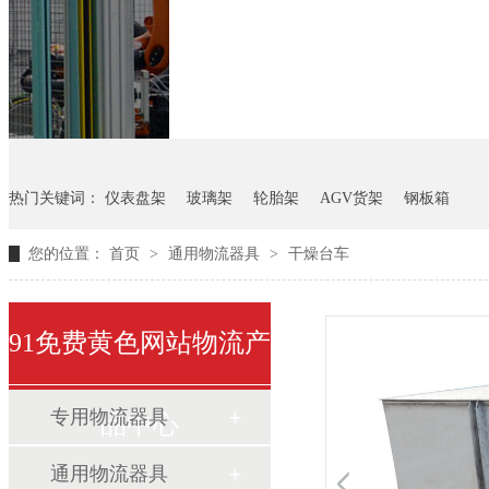
悬挂料架
气瓶料架
货架
热门关键词：
仪表盘架
玻璃架
轮胎架
AGV货架
钢板箱
您的位置：
首页
>
通用物流器具
>
干燥台车
91免费黄色网站物流产
专用物流器具
品中心
通用物流器具