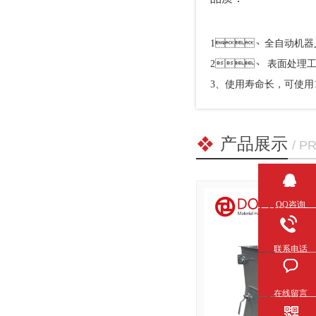
1、
全自动机器人焊
2、
表面处理工艺
3、使用寿命长，可使用1
产品展示
/ P
QQ咨询
联系电话
在线留言