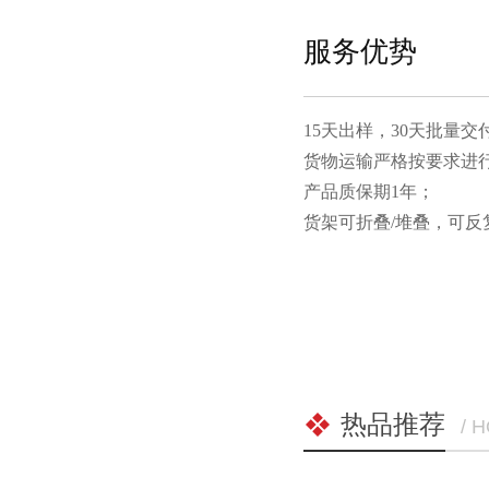
服务优势
15天出样，30天批量交付
货物运输严格按要求进行包装
产品质保期1年；
货架可折叠/堆叠，可
热品推荐
/ 