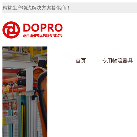
精益生产物流解决方案提供商！
首页
专用物流器具
隐藏式马桶水箱支架
91免费观看视频架
91
手推车
汽车行业
乌龟
化纤
变速箱托盘
保险杠料架
发动机料架
轮胎架
冲压件料架
仪表盘料架
转向机料架
网箱
卫浴行业
钢板
化工
消声器料架
KD包装箱