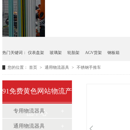
悬挂料架
气瓶料架
货架
热门关键词：
仪表盘架
玻璃架
轮胎架
AGV货架
钢板箱
您的位置：
首页
>
通用物流器具
>
不锈钢手推车
91免费黄色网站物流产
专用物流器具
品中心
通用物流器具