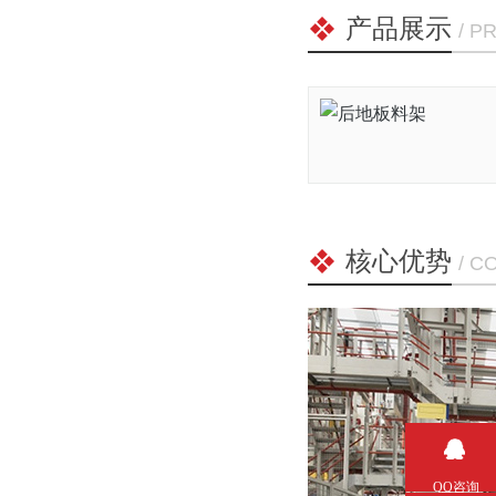
产品展示
/ P
核心优势
/ C
QQ咨询